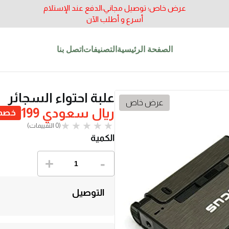
عرض خاص؛ توصيل مجاني،الدفع عند الإستلام
أسرع و أطلب الآن
الصفحة الرئيسية
التصنيفات
اتصل بنا
علبة احتواء السجائر
عرض خاص
ريال سعودي 199
خصم ب
(0 التقييمات)
الكمية
+
-
التوصيل
الشحن مجانا والدفع عند التسليم. يتم التوصيل ع